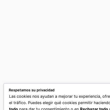
Respetamos su privacidad
Las cookies nos ayudan a mejorar tu experiencia, ofr
el tráfico. Puedes elegir qué cookies permitir haciend
todo
para dar tu consentimiento o en
Rechazar todo
p