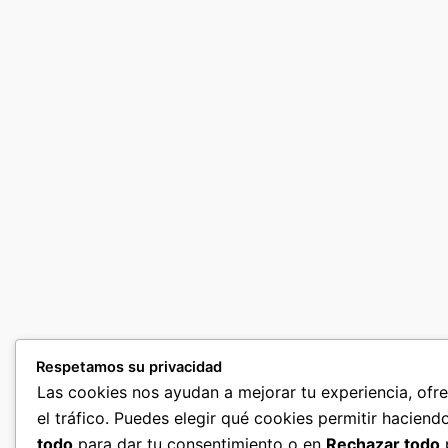
Respetamos su privacidad
Las cookies nos ayudan a mejorar tu experiencia, ofr
el tráfico. Puedes elegir qué cookies permitir haciend
todo
para dar tu consentimiento o en
Rechazar todo
p