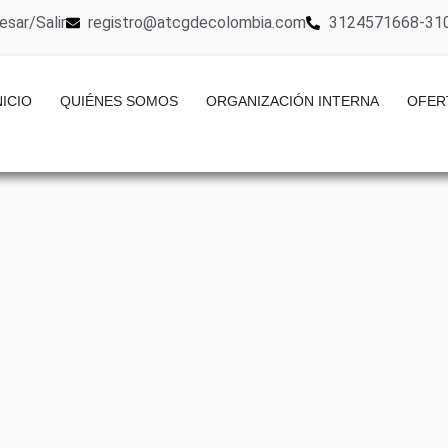
esar/Salir
registro@atcgdecolombia.com
3124571668-31
NICIO
QUIÉNES SOMOS
ORGANIZACIÓN INTERNA
OFER