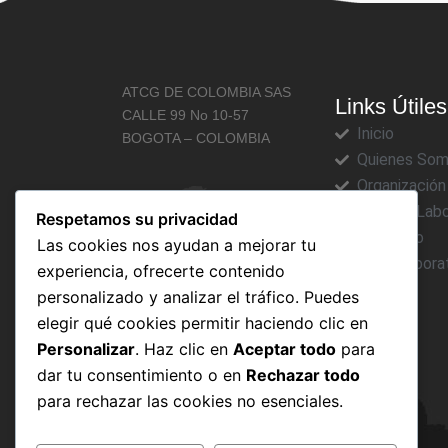
ATCG DE COLOMBIA SAS
Links Útiles
CALLE 99 No 10-57
Inicio
BOGOTA – COLOMBIA
Quienes So
Organización
Ofertas Labo
Respetamos su privacidad
Contacto
Las cookies nos ayudan a mejorar tu
Mail Corpora
experiencia, ofrecerte contenido
personalizado y analizar el tráfico. Puedes
elegir qué cookies permitir haciendo clic en
Personalizar
. Haz clic en
Aceptar todo
para
dar tu consentimiento o en
Rechazar todo
para rechazar las cookies no esenciales.