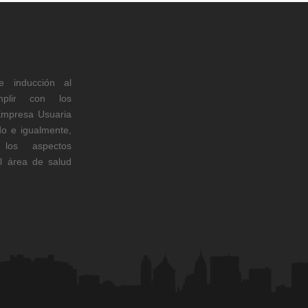
e inducción al
plir con los
Empresa Usuaria
do e igualmente,
los aspectos
l área de salud