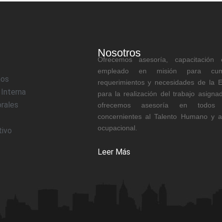
Nosotros
Ofrecemos asesoría, capacitación 
empleado en misión para cum
mos
requerimientos y necesidades de la 
 Interna
para la realización del trabajo asigna
rales
ofrecemos asesoría en todos 
concernientes al Talento Humano y a
ocupacional.
tivo
Leer Más