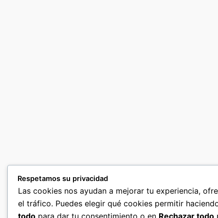
Respetamos su privacidad
Las cookies nos ayudan a mejorar tu experiencia, ofr
el tráfico. Puedes elegir qué cookies permitir haciend
todo
para dar tu consentimiento o en
Rechazar todo
p