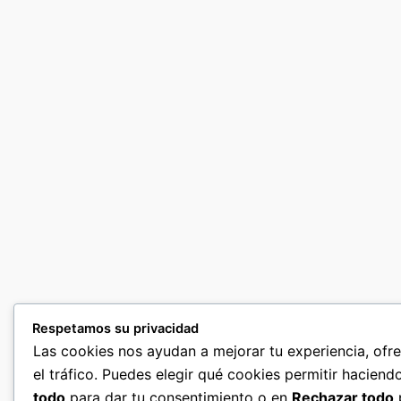
Respetamos su privacidad
Las cookies nos ayudan a mejorar tu experiencia, ofr
el tráfico. Puedes elegir qué cookies permitir haciend
todo
para dar tu consentimiento o en
Rechazar todo
p