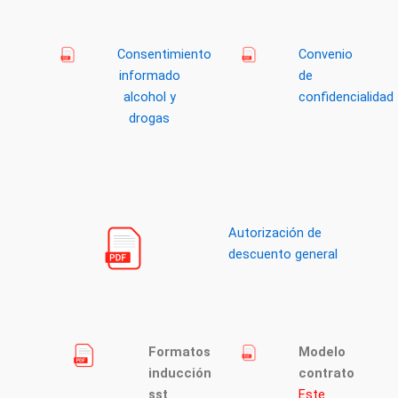
Consentimiento
Convenio
informado
de
alcohol y
confidencialidad
drogas
Autorización de
descuento general
Formatos
Modelo
inducción
contrato
sst
Este